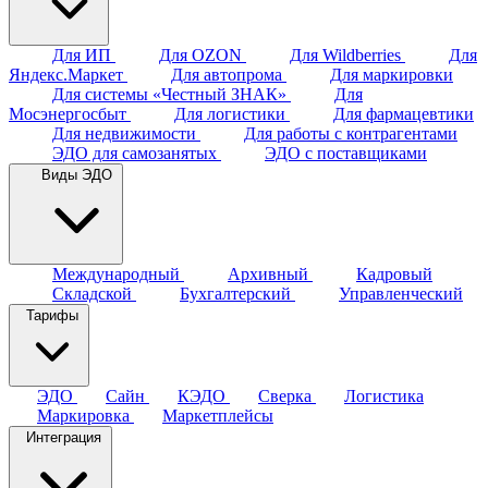
Для ИП
Для OZON
Для Wildberries
Для
Яндекс.Маркет
Для автопрома
Для маркировки
Для системы «Честный ЗНАК»
Для
Мосэнергосбыт
Для логистики
Для фармацевтики
Для недвижимости
Для работы с контрагентами
ЭДО для самозанятых
ЭДО с поставщиками
Виды ЭДО
Международный
Архивный
Кадровый
Складской
Бухгалтерский
Управленческий
Тарифы
ЭДО
Сайн
КЭДО
Сверка
Логистика
Маркировка
Маркетплейсы
Интеграция