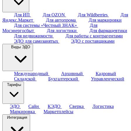
Для ИП
Для OZON
Для Wildberries
Для
Яндекс.Маркет
Для автопрома
Для маркировки
Для системы «Честный ЗНАК»
Для
Мосэнергосбыт
Для логистики
Для фармацевтики
Для недвижимости
Для работы с контрагентами
ЭДО для самозанятых
ЭДО с поставщиками
Виды ЭДО
Международный
Архивный
Кадровый
Складской
Бухгалтерский
Управленческий
Тарифы
ЭДО
Сайн
КЭДО
Сверка
Логистика
Маркировка
Маркетплейсы
Интеграция