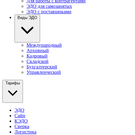
Для работы с контрагентами
ЭДО для самозанятых
ЭДО с поставщиками
Виды ЭДО
Международный
Архивный
Кадровый
Складской
Бухгалтерский
Управленческий
Тарифы
ЭДО
Сайн
КЭДО
Сверка
Логистика