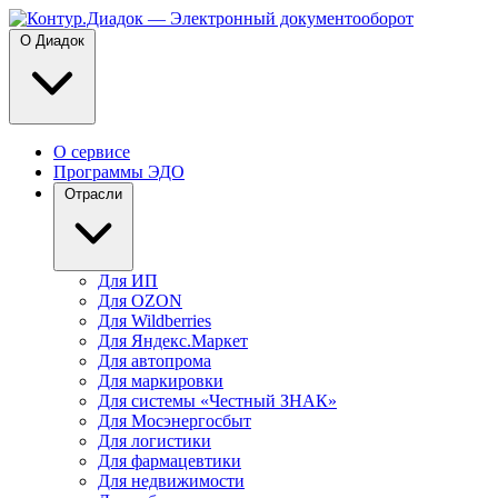
О Диадок
О сервисе
Программы ЭДО
Отрасли
Для ИП
Для OZON
Для Wildberries
Для Яндекс.Маркет
Для автопрома
Для маркировки
Для системы «Честный ЗНАК»
Для Мосэнергосбыт
Для логистики
Для фармацевтики
Для недвижимости