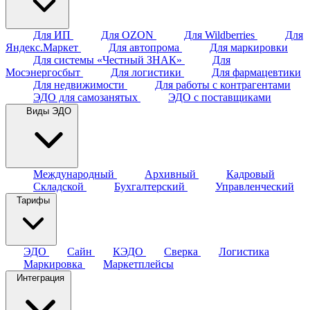
Для ИП
Для OZON
Для Wildberries
Для
Яндекс.Маркет
Для автопрома
Для маркировки
Для системы «Честный ЗНАК»
Для
Мосэнергосбыт
Для логистики
Для фармацевтики
Для недвижимости
Для работы с контрагентами
ЭДО для самозанятых
ЭДО с поставщиками
Виды ЭДО
Международный
Архивный
Кадровый
Складской
Бухгалтерский
Управленческий
Тарифы
ЭДО
Сайн
КЭДО
Сверка
Логистика
Маркировка
Маркетплейсы
Интеграция