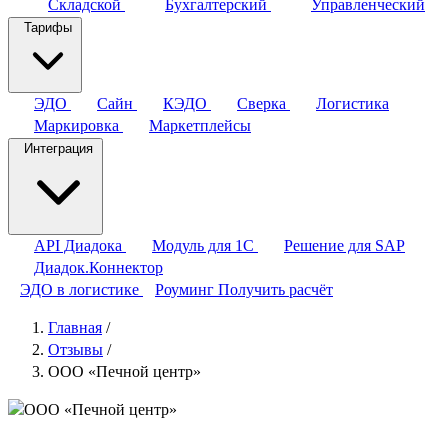
Складской
Бухгалтерский
Управленческий
Тарифы
ЭДО
Сайн
КЭДО
Сверка
Логистика
Маркировка
Маркетплейсы
Интеграция
API Диадока
Модуль для 1С
Решение для SAP
Диадок.Коннектор
ЭДО в логистике
Роуминг
Получить расчёт
Главная
/
Отзывы
/
ООО «Печной центр»