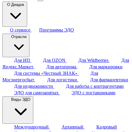
О Диадок
О сервисе
Программы ЭДО
Отрасли
Для ИП
Для OZON
Для Wildberries
Для
Яндекс.Маркет
Для автопрома
Для маркировки
Для системы «Честный ЗНАК»
Для
Мосэнергосбыт
Для логистики
Для фармацевтики
Для недвижимости
Для работы с контрагентами
ЭДО для самозанятых
ЭДО с поставщиками
Виды ЭДО
Международный
Архивный
Кадровый