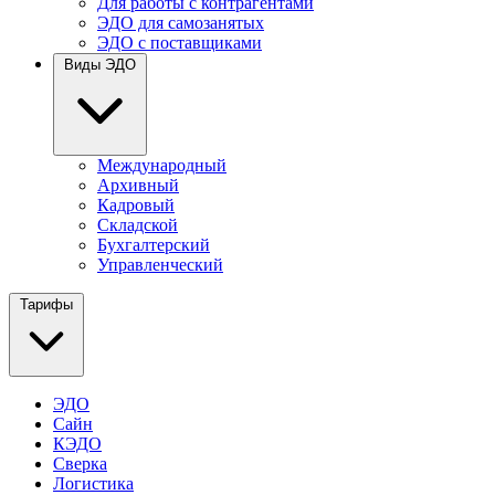
Для работы с контрагентами
ЭДО для самозанятых
ЭДО с поставщиками
Виды ЭДО
Международный
Архивный
Кадровый
Складской
Бухгалтерский
Управленческий
Тарифы
ЭДО
Сайн
КЭДО
Сверка
Логистика