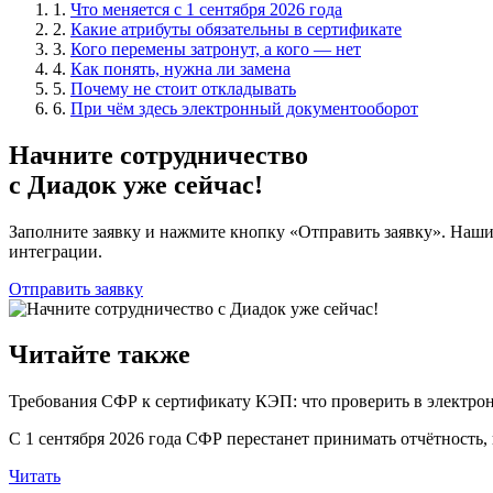
1.
Что меняется с 1 сентября 2026 года
2.
Какие атрибуты обязательны в сертификате
3.
Кого перемены затронут, а кого — нет
4.
Как понять, нужна ли замена
5.
Почему не стоит откладывать
6.
При чём здесь электронный документооборот
Начните сотрудничество
с Диадок уже сейчас!
Заполните заявку и нажмите кнопку «Отправить заявку». Наши
интеграции.
Отправить заявку
Читайте также
Требования СФР к сертификату КЭП: что проверить в электрон
С 1 сентября 2026 года СФР перестанет принимать отчётность,
Читать