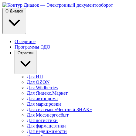
О Диадок
О сервисе
Программы ЭДО
Отрасли
Для ИП
Для OZON
Для Wildberries
Для Яндекс.Маркет
Для автопрома
Для маркировки
Для системы «Честный ЗНАК»
Для Мосэнергосбыт
Для логистики
Для фармацевтики
Для недвижимости