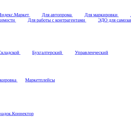
Яндекс.Маркет
Для автопрома
Для маркировки
жимости
Для работы с контрагентами
ЭДО для самоз
Складской
Бухгалтерский
Управленческий
кировка
Маркетплейсы
иадок.Коннектор