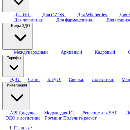
Для ИП
Для OZON
Для Wildberries
Для 
Для логистики
Для фармацевтики
Для недви
Виды ЭДО
Международный
Архивный
Кадровый
Тарифы
ЭДО
Сайн
КЭДО
Сверка
Логистика
Мар
Интеграция
API Диадока
Модуль для 1С
Решение для SAP
Д
ЭДО в логистике
Роуминг
Получить расчёт
Главная
/