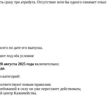
 сразу три атрибута. Отсутствие хотя бы одного означает отказ
сего по дате его выпуска.
ют под оба условия:
28 августа 2025 года
включительно;
ода
.
з категорий:
соответствуют новым правилам;
ребований в силу он уже перестанет действовать;
й центр Казначейства.