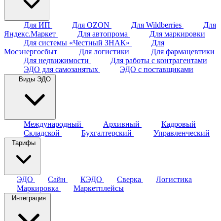
Для ИП
Для OZON
Для Wildberries
Для
Яндекс.Маркет
Для автопрома
Для маркировки
Для системы «Честный ЗНАК»
Для
Мосэнергосбыт
Для логистики
Для фармацевтики
Для недвижимости
Для работы с контрагентами
ЭДО для самозанятых
ЭДО с поставщиками
Виды ЭДО
Международный
Архивный
Кадровый
Складской
Бухгалтерский
Управленческий
Тарифы
ЭДО
Сайн
КЭДО
Сверка
Логистика
Маркировка
Маркетплейсы
Интеграция