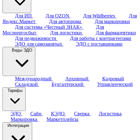
Для ИП
Для OZON
Для Wildberries
Для
Яндекс.Маркет
Для автопрома
Для маркировки
Для системы «Честный ЗНАК»
Для
Мосэнергосбыт
Для логистики
Для фармацевтики
Для недвижимости
Для работы с контрагентами
ЭДО для самозанятых
ЭДО с поставщиками
Виды ЭДО
Международный
Архивный
Кадровый
Складской
Бухгалтерский
Управленческий
Тарифы
ЭДО
Сайн
КЭДО
Сверка
Логистика
Маркировка
Маркетплейсы
Интеграция