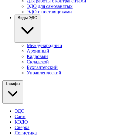
Для работы с контрагентами
ЭДО для самозанятых
ЭДО с поставщиками
Виды ЭДО
Международный
Архивный
Кадровый
Складской
Бухгалтерский
Управленческий
Тарифы
ЭДО
Сайн
КЭДО
Сверка
Логистика