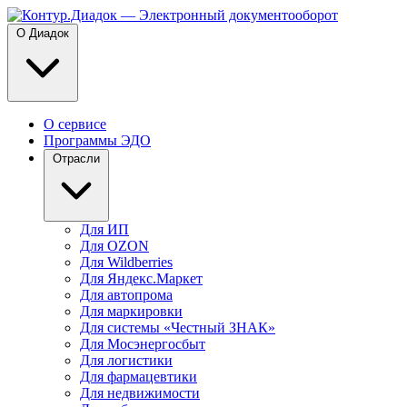
О Диадок
О сервисе
Программы ЭДО
Отрасли
Для ИП
Для OZON
Для Wildberries
Для Яндекс.Маркет
Для автопрома
Для маркировки
Для системы «Честный ЗНАК»
Для Мосэнергосбыт
Для логистики
Для фармацевтики
Для недвижимости