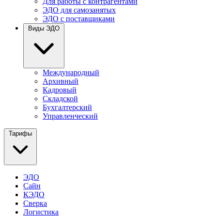
Для работы с контрагентами
ЭДО для самозанятых
ЭДО с поставщиками
Виды ЭДО
Международный
Архивный
Кадровый
Складской
Бухгалтерский
Управленческий
Тарифы
ЭДО
Сайн
КЭДО
Сверка
Логистика