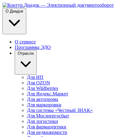
О Диадок
О сервисе
Программы ЭДО
Отрасли
Для ИП
Для OZON
Для Wildberries
Для Яндекс.Маркет
Для автопрома
Для маркировки
Для системы «Честный ЗНАК»
Для Мосэнергосбыт
Для логистики
Для фармацевтики
Для недвижимости