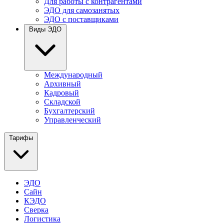
Для работы с контрагентами
ЭДО для самозанятых
ЭДО с поставщиками
Виды ЭДО
Международный
Архивный
Кадровый
Складской
Бухгалтерский
Управленческий
Тарифы
ЭДО
Сайн
КЭДО
Сверка
Логистика