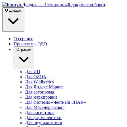
О Диадок
О сервисе
Программы ЭДО
Отрасли
Для ИП
Для OZON
Для Wildberries
Для Яндекс.Маркет
Для автопрома
Для маркировки
Для системы «Честный ЗНАК»
Для Мосэнергосбыт
Для логистики
Для фармацевтики
Для недвижимости