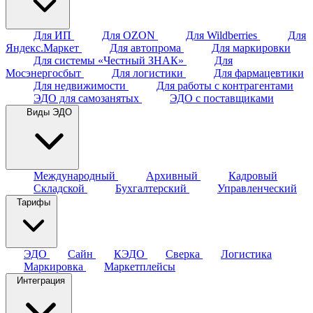
Для ИП
Для OZON
Для Wildberries
Для
Яндекс.Маркет
Для автопрома
Для маркировки
Для системы «Честный ЗНАК»
Для
Мосэнергосбыт
Для логистики
Для фармацевтики
Для недвижимости
Для работы с контрагентами
ЭДО для самозанятых
ЭДО с поставщиками
Виды ЭДО
Международный
Архивный
Кадровый
Складской
Бухгалтерский
Управленческий
Тарифы
ЭДО
Сайн
КЭДО
Сверка
Логистика
Маркировка
Маркетплейсы
Интеграция