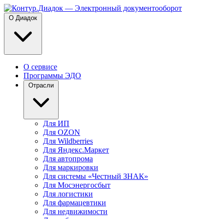
О Диадок
О сервисе
Программы ЭДО
Отрасли
Для ИП
Для OZON
Для Wildberries
Для Яндекс.Маркет
Для автопрома
Для маркировки
Для системы «Честный ЗНАК»
Для Мосэнергосбыт
Для логистики
Для фармацевтики
Для недвижимости