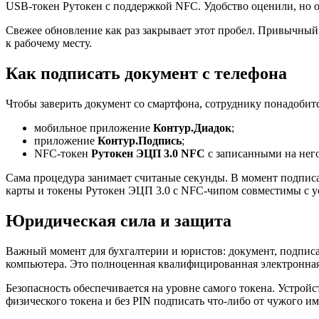
USB-токен Рутокен с поддержкой NFC. Удобство оценили, но о
Свежее обновление как раз закрывает этот пробел. Привычный
к рабочему месту.
Как подписать документ с телефона
Чтобы заверить документ со смартфона, сотруднику понадобит
мобильное приложение
Контур.Диадок
;
приложение
Контур.Подпись
;
NFC-токен
Рутокен ЭЦП 3.0 NFC
с записанными на нег
Сама процедура занимает считаные секунды. В момент подписа
карты и токены Рутокен ЭЦП 3.0 с NFC-чипом совместимы с 
Юридическая сила и защита
Важный момент для бухгалтерии и юристов: документ, подписа
компьютера. Это полноценная квалифицированная электронная
Безопасность обеспечивается на уровне самого токена. Устрой
физического токена и без PIN подписать что-либо от чужого им