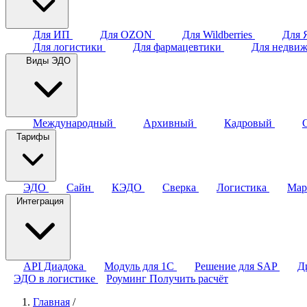
Для ИП
Для OZON
Для Wildberries
Для 
Для логистики
Для фармацевтики
Для недви
Виды ЭДО
Международный
Архивный
Кадровый
Тарифы
ЭДО
Сайн
КЭДО
Сверка
Логистика
Мар
Интеграция
API Диадока
Модуль для 1С
Решение для SAP
Д
ЭДО в логистике
Роуминг
Получить расчёт
Главная
/