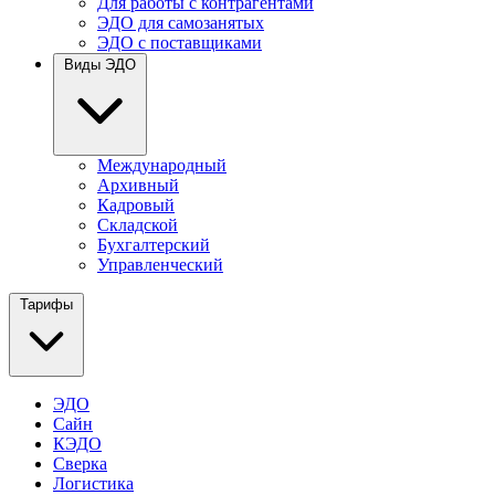
Для работы с контрагентами
ЭДО для самозанятых
ЭДО с поставщиками
Виды ЭДО
Международный
Архивный
Кадровый
Складской
Бухгалтерский
Управленческий
Тарифы
ЭДО
Сайн
КЭДО
Сверка
Логистика