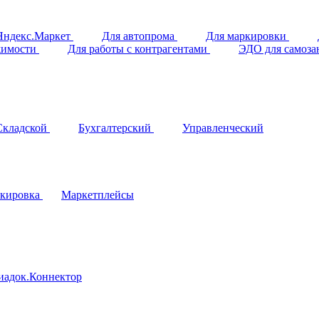
Яндекс.Маркет
Для автопрома
Для маркировки
жимости
Для работы с контрагентами
ЭДО для самоз
Складской
Бухгалтерский
Управленческий
кировка
Маркетплейсы
иадок.Коннектор