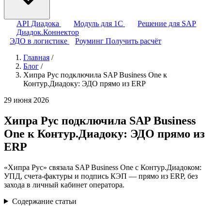
API Диадока
Модуль для 1С
Решение для SAP
Диадок.Коннектор
ЭДО в логистике
Роуминг
Получить расчёт
Главная
/
Блог
/
Хипра Рус подключила SAP Business One к
Контур.Диадоку: ЭДО прямо из ERP
29 июня 2026
Хипра Рус подключила SAP Business
One к Контур.Диадоку: ЭДО прямо из
ERP
«Хипра Рус» связала SAP Business One с Контур.Диадоком:
УПД, счета-фактуры и подпись КЭП — прямо из ERP, без
захода в личный кабинет оператора.
Содержание статьи