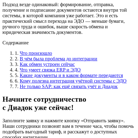
Подход везде одинаковый: формирование, отправка,
получение и подписание документов остаются внутри той
системы, в которой компания уже работает. Это и есть
практический смысл перехода на ЭДО — меньше бумаги,
ручного труда и ошибок, выше скорость обмена и
юридическая значимость документов.
Содержание
1.
Что произошло
2.
В чём была проблема до интеграции
3.
Как обмен устроен сейчас
4.
Что умеет связка ERP и ЭДО
5.
Какие документы и в каком формате передаются
6.
Кому полезна интеграция учётной системы с ЭДО
7.
Не только SAP: как ещё связать учёт и Диадок
Начните сотрудничество
с Диадок уже сейчас!
Заполните заявку и нажмите кнопку «Отправить заявку».
Наши сотрудники позвонят вам в течение часа, чтобы помочь
подобрать выгодный тариф, и расскажут о доступных
способах интеграции.