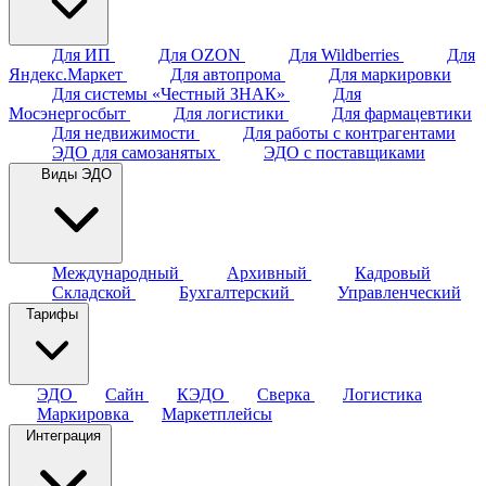
Для ИП
Для OZON
Для Wildberries
Для
Яндекс.Маркет
Для автопрома
Для маркировки
Для системы «Честный ЗНАК»
Для
Мосэнергосбыт
Для логистики
Для фармацевтики
Для недвижимости
Для работы с контрагентами
ЭДО для самозанятых
ЭДО с поставщиками
Виды ЭДО
Международный
Архивный
Кадровый
Складской
Бухгалтерский
Управленческий
Тарифы
ЭДО
Сайн
КЭДО
Сверка
Логистика
Маркировка
Маркетплейсы
Интеграция