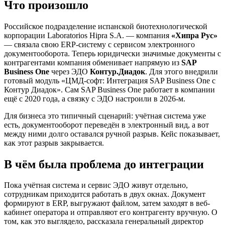
Что произошло
Российское подразделение испанской биотехнологической
корпорации Laboratorios Hipra S.A. — компания
«Хипра Рус»
— связала свою ERP-систему с сервисом электронного
документооборота. Теперь юридически значимые документы с
контрагентами компания обменивает напрямую из
SAP
Business One
через ЭДО
Контур.Диадок
. Для этого внедрили
готовый модуль «ЦМД-софт: Интеграция SAP Business One с
Контур Диадок». Сам SAP Business One работает в компании
ещё с 2020 года, а связку с ЭДО настроили в 2026-м.
Для бизнеса это типичный сценарий: учётная система уже
есть, документооборот переведён в электронный вид, а вот
между ними долго оставался ручной разрыв. Кейс показывает,
как этот разрыв закрывается.
В чём была проблема до интеграции
Пока учётная система и сервис ЭДО живут отдельно,
сотрудникам приходится работать в двух окнах. Документ
формируют в ERP, выгружают файлом, затем заходят в веб-
кабинет оператора и отправляют его контрагенту вручную. О
том, как это выглядело, рассказала генеральный директор