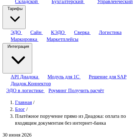
Складской
Бухгалтерский
Управленческий
Тарифы
ЭДО
Сайн
КЭДО
Сверка
Логистика
Маркировка
Маркетплейсы
Интеграция
API Диадока
Модуль для 1С
Решение для SAP
Диадок.Коннектор
ЭДО в логистике
Роуминг
Получить расчёт
Главная
/
Блог
/
Платёжное поручение прямо из Диадока: оплата по
входящим документам без интернет-банка
30 июня 2026