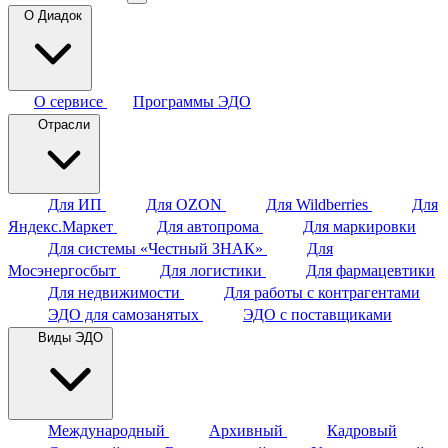
О Диадок
О сервисе
Программы ЭДО
Отрасли
Для ИП
Для OZON
Для Wildberries
Для
Яндекс.Маркет
Для автопрома
Для маркировки
Для системы «Честный ЗНАК»
Для
Мосэнергосбыт
Для логистики
Для фармацевтики
Для недвижимости
Для работы с контрагентами
ЭДО для самозанятых
ЭДО с поставщиками
Виды ЭДО
Международный
Архивный
Кадровый