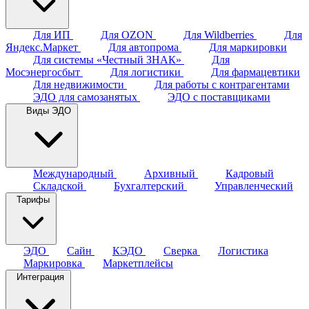
Для ИП
Для OZON
Для Wildberries
Для
Яндекс.Маркет
Для автопрома
Для маркировки
Для системы «Честный ЗНАК»
Для
Мосэнергосбыт
Для логистики
Для фармацевтики
Для недвижимости
Для работы с контрагентами
ЭДО для самозанятых
ЭДО с поставщиками
Виды ЭДО
Международный
Архивный
Кадровый
Складской
Бухгалтерский
Управленческий
Тарифы
ЭДО
Сайн
КЭДО
Сверка
Логистика
Маркировка
Маркетплейсы
Интеграция