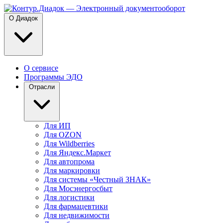
О Диадок
О сервисе
Программы ЭДО
Отрасли
Для ИП
Для OZON
Для Wildberries
Для Яндекс.Маркет
Для автопрома
Для маркировки
Для системы «Честный ЗНАК»
Для Мосэнергосбыт
Для логистики
Для фармацевтики
Для недвижимости