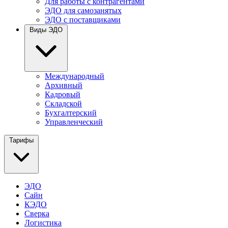
Для работы с контрагентами
ЭДО для самозанятых
ЭДО с поставщиками
Виды ЭДО
Международный
Архивный
Кадровый
Складской
Бухгалтерский
Управленческий
Тарифы
ЭДО
Сайн
КЭДО
Сверка
Логистика