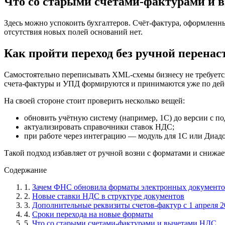
Что со старыми счетами-фактурами и
Здесь можно успокоить бухгалтеров. Счёт-фактура, оформленны
отсутствия новых полей оснований нет.
Как пройти переход без ручной перена
Самостоятельно переписывать XML-схемы бизнесу не требуется
счета-фактуры и УПД формируются и принимаются уже по дей
На своей стороне стоит проверить несколько вещей:
обновить учётную систему (например, 1С) до версии с п
актуализировать справочники ставок НДС;
при работе через интеграцию — модуль для 1С или Диадо
Такой подход избавляет от ручной возни с форматами и снижа
Содержание
1.
Зачем ФНС обновила форматы электронных документо
2.
Новые ставки НДС в структуре документов
3.
Дополнительные реквизиты счетов-фактур с 1 апреля 2
4.
Сроки перехода на новые форматы
5.
Что со старыми счетами-фактурами и вычетами НДС