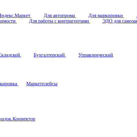
Яндекс.Маркет
Для автопрома
Для маркировки
жимости
Для работы с контрагентами
ЭДО для самоз
Складской
Бухгалтерский
Управленческий
кировка
Маркетплейсы
иадок.Коннектор