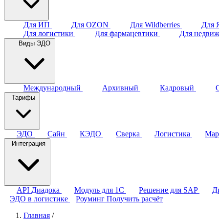
Для ИП
Для OZON
Для Wildberries
Для 
Для логистики
Для фармацевтики
Для недви
Виды ЭДО
Международный
Архивный
Кадровый
Тарифы
ЭДО
Сайн
КЭДО
Сверка
Логистика
Мар
Интеграция
API Диадока
Модуль для 1С
Решение для SAP
Д
ЭДО в логистике
Роуминг
Получить расчёт
Главная
/